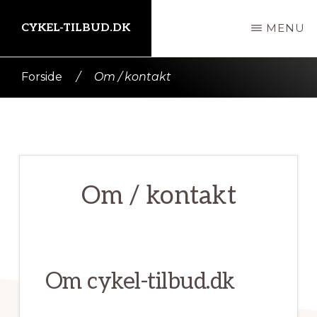
Skip
CYKEL-TILBUD.DK
MENU
til
indhold
Kort
Forside
/
Om / kontakt
intro
her
Om / kontakt
Om cykel-tilbud.dk