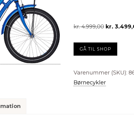
Den
kr.
4.999,00
kr.
3.499,
oprindelig
pris
GÅ TIL SHOP
var:
kr. 4.999,0
Varenummer (SKU):
8
Børnecykler
rmation