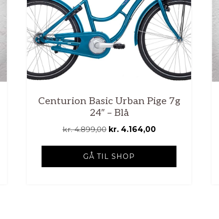
Centurion Basic Urban Pige 7g
24″ – Blå
e
Den
Den
kr.
4.899,00
kr.
4.164,00
oprindelige
aktuelle
pris
pris
GÅ TIL SHOP
9,00.
var:
er:
kr. 4.899,00.
kr. 4.164,00.