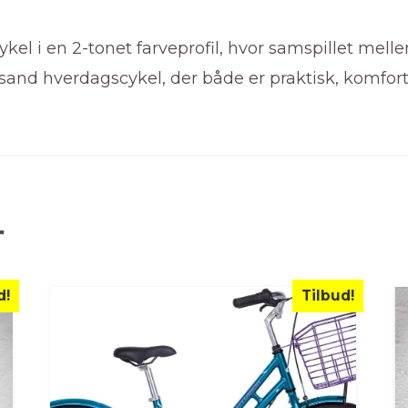
el i en 2-tonet farveprofil, hvor samspillet melle
sand hverdagscykel, der både er praktisk, komfort
r
d!
Tilbud!