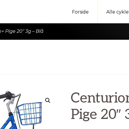
Forside
Alle cykle
+ Pige 20″ 3g – Blå
Centurio
Pige 20″ 