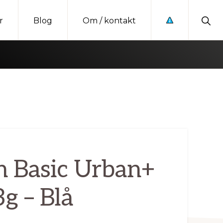
Sho
r
Blog
Om / kontakt
Sear
n Basic Urban+
3g – Blå