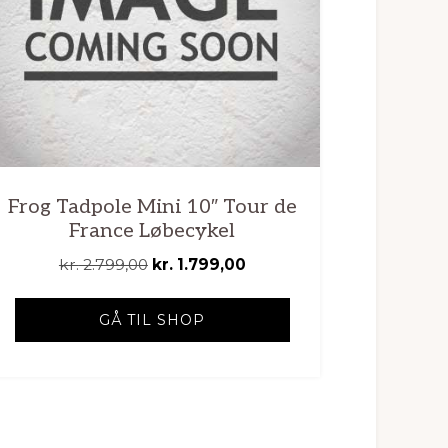
Frog Tadpole Mini 10″ Tour de
France Løbecykel
Den
Den
kr.
2.799,00
kr.
1.799,00
oprindelige
aktuelle
pris
pris
GÅ TIL SHOP
var:
er:
kr. 2.799,00.
kr. 1.799,00.