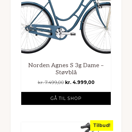
Norden Agnes S 3g Dame –
Støvblå
Den
Den
kr.
7.499,00
kr.
4.999,00
oprindelige
aktuelle
pris
pris
GÅ TIL SHOP
var:
er:
kr. 7.499,00.
kr. 4.999,00.
Tilbud!