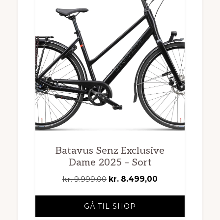
Batavus Senz Exclusive
Dame 2025 – Sort
Den
Den
kr.
9.999,00
kr.
8.499,00
oprindelige
aktuelle
pris
pris
GÅ TIL SHOP
var:
er: