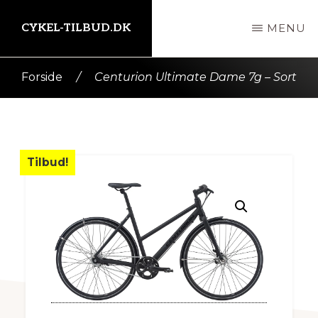
Skip
CYKEL-TILBUD.DK
MENU
til
indhold
Kort
Forside
/
Centurion Ultimate Dame 7g – Sort
intro
her
Tilbud!