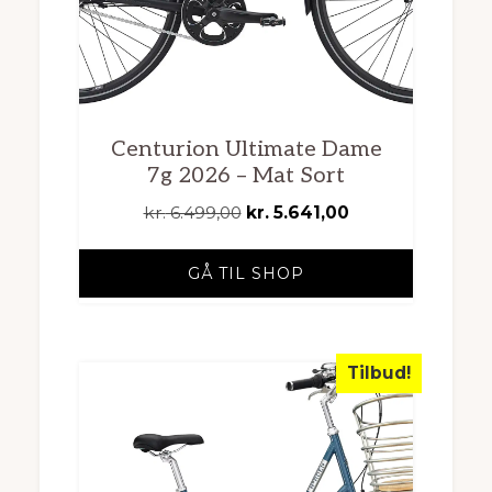
Centurion Ultimate Dame
7g 2026 – Mat Sort
Den
Den
kr.
6.499,00
kr.
5.641,00
oprindelige
aktuelle
pris
pris
GÅ TIL SHOP
var:
er:
kr. 6.499,00.
kr. 5.641,00.
Tilbud!