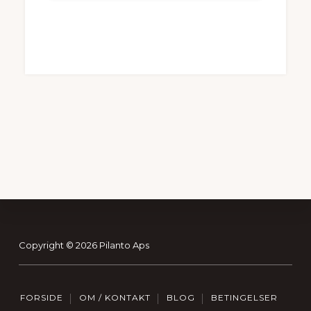
kr. 9.999,00.
kr. 8.499,00.
Footer
Copyright © 2026 Pilanto Aps
FORSIDE
OM / KONTAKT
BLOG
BETINGELSER