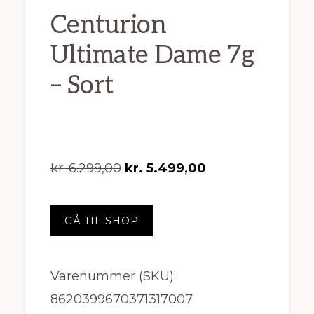
Centurion
Ultimate Dame 7g
– Sort
Den
Den
kr.
6.299,00
kr.
5.499,00
oprindelige
aktuelle
pris
pris
GÅ TIL SHOP
var:
er:
kr. 6.299,00.
kr. 5.499,00.
Varenummer (SKU):
8620399670371317007