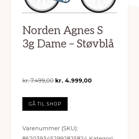
Norden Agnes S
3g Dame – Støvblå
Den
Den
kr.
7.499,00
kr.
4.999,00
oprindelige
aktuelle
pris
pris
GÅ TIL SHOP
var:
er:
kr. 7.499,00.
kr. 4.999,00.
Varenummer (SKU):
8620393452992825824
Kategori: