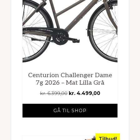
Centurion Challenger Dame
7g 2026 – Mat Lilla Grå
Den
Den
kr.
6.399,00
kr.
4.499,00
oprindelige
aktuelle
pris
pris
GÅ TIL SHOP
var:
er:
kr. 6.399,00.
kr. 4.499,00.
Tilbud!