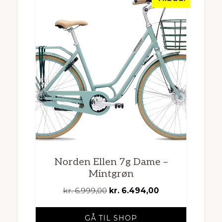
Norden Ellen 7g Dame –
Mintgrøn
Den
Den
kr.
6.999,00
kr.
6.494,00
oprindelige
aktuelle
pris
pris
GÅ TIL SHOP