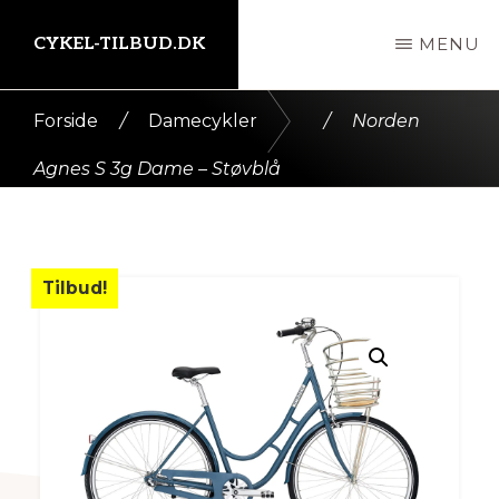
Skip
CYKEL-TILBUD.DK
MENU
til
indhold
Kort
Forside
/
Damecykler
/
Norden
intro
Agnes S 3g Dame – Støvblå
her
Tilbud!