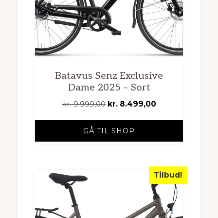
Batavus Senz Exclusive
Dame 2025 – Sort
Den
Den
kr.
9.999,00
kr.
8.499,00
oprindelige
aktuelle
pris
pris
GÅ TIL SHOP
var:
er:
kr. 9.999,00.
kr. 8.499,00.
Tilbud!