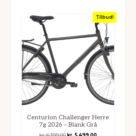
kr. 9.499,00.
kr. 7.899,00.
Tilbud!
Centurion Challenger Herre
7g 2026 – Blank Grå
Den
Den
kr.
6.399,00
kr.
5.499,00