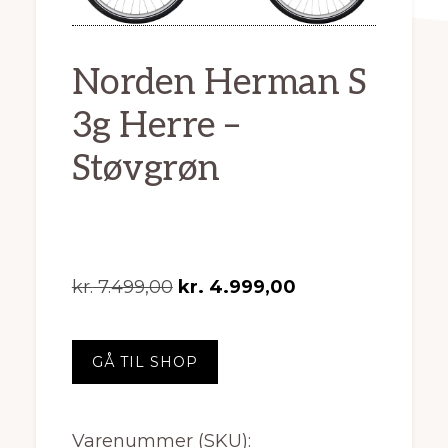
Norden Herman S
3g Herre –
Støvgrøn
Den
Den
kr.
7.499,00
kr.
4.999,00
oprindelige
aktuelle
pris
pris
GÅ TIL SHOP
var:
er:
kr. 7.499,00.
kr. 4.999,00.
Varenummer (SKU):