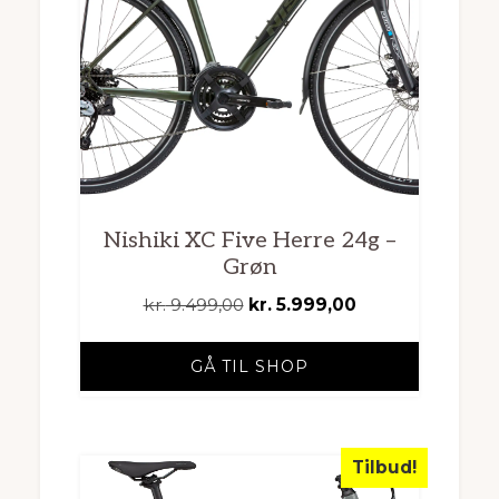
Nishiki XC Five Herre 24g –
Grøn
Den
Den
kr.
9.499,00
kr.
5.999,00
oprindelige
aktuelle
pris
pris
GÅ TIL SHOP
var:
er:
kr. 9.499,00.
kr. 5.999,00.
Tilbud!