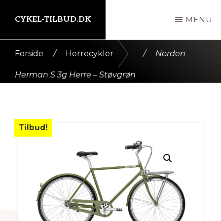
Skip
CYKEL-TILBUD.DK
MENU
til
indhold
Kort
Forside
/
Herrecykler
/
Norden
intro
Herman S 3g Herre – Støvgrøn
her
Tilbud!