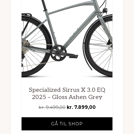
Specialized Sirrus X 3.0 EQ
2025 – Gloss Ashen Grey
Den
Den
kr.
9.499,00
kr.
7.899,00
oprindelige
aktuelle
pris
pris
GÅ TIL SHOP
var:
er: